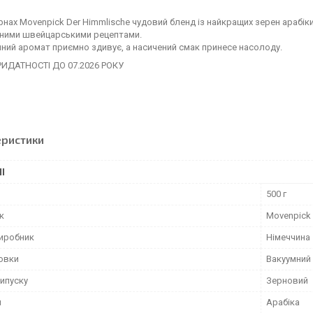
рнах Movenpick Der Himmlisсhe
чудовий бленд із найкращих зерен арабіки
ьними швейцарськими рецептами.
ний аромат приємно здивує, а насичений смак принесе насолоду.
РИДАТНОСТІ ДО 07.2026 РОКУ
еристики
І
500 г
к
Movenpick
виробник
Німеччина
ковки
Вакуумний
ипуску
Зерновий
и
Арабіка