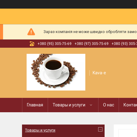
Зараз компанія не може швидко обробляти замовл
+380 (95) 305-75-69
+380 (97) 305-75-69
+380 (93) 305-
Kava-e
Главная
Товары и услуги
О нас
Конта
Товары и услуги