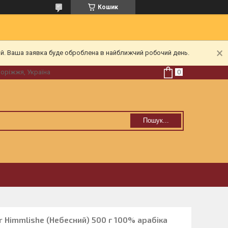
Кошик
ий. Ваша заявка буде оброблена в найближчий робочий день.
поріжжя, Україна
Пошук...
r Himmlishe (Небесний) 500 г 100% арабіка