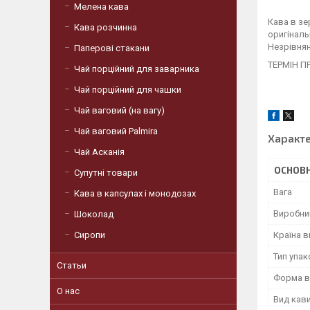
Мелена кава
Кава в зе
Кава розчинна
оригінал
Незрівнян
Паперові стакани
ТЕРМІН П
Чай порційний для заварника
Чай порційний для чашки
Чай ваговий (на вагу)
Чай ваговий Palmira
Характ
Чай Асканія
ОСНОВН
Супутні товари
Вага
Кава в капсулах і монодозах
Виробни
Шоколад
Країна 
Сиропи
Тип упа
Статьи
Форма в
О нас
Вид кав