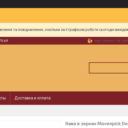
ення та повідомлення, оскільки за її графіком роботи сьогодні вихідн
вул. Яценко 4а, За
75-69
кты
Доставка и оплата
Кава в зернах Movenpick De