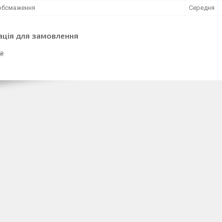
 обсмаження
Середня
ація для замовлення
 ₴