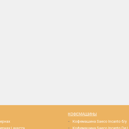
КОФЕМАШИНЫ
зернах
Кофемашина Saeco Incanto б/у
ернах Lavazza
Кофемашина Saeco Incanto De L