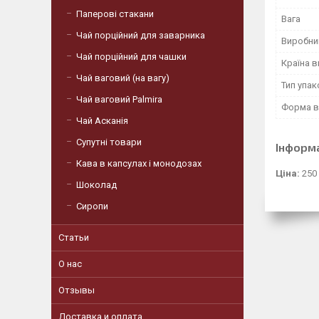
Паперові стакани
Вага
Чай порційний для заварника
Виробни
Чай порційний для чашки
Країна 
Чай ваговий (на вагу)
Тип упа
Чай ваговий Palmira
Форма в
Чай Асканія
Супутні товари
Інформ
Кава в капсулах і монодозах
Ціна:
250
Шоколад
Сиропи
Статьи
О нас
Отзывы
Доставка и оплата