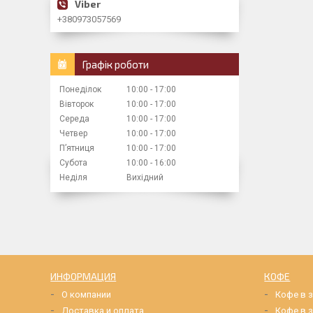
+380973057569
Графік роботи
Понеділок
10:00
17:00
Вівторок
10:00
17:00
Середа
10:00
17:00
Четвер
10:00
17:00
Пʼятниця
10:00
17:00
Субота
10:00
16:00
Неділя
Вихідний
ИНФОРМАЦИЯ
КОФЕ
О компании
Кофе в 
Доставка и оплата
Кофе в з