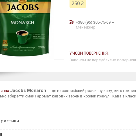
250 ₴
+380 (95) 305-75-69
Менеджер
Законом не передбачено поверненн
Jacobs Monarch
чинна
― це високоякісний розчинну каву, виготовлен
но зберегти смак і аромат кавових зерен в кожній гранулі. Кава з кла
еристики
І