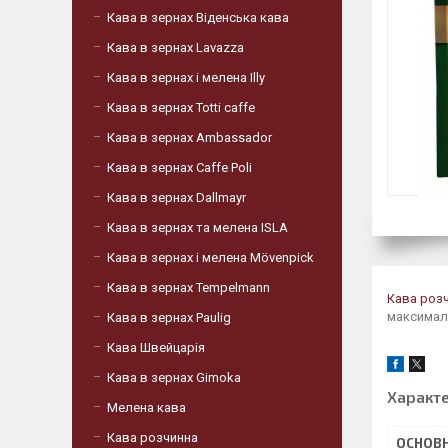
Кава в зернах Віденська кава
Кава в зернах Lavazza
Кава в зернах і мелена Illy
Кава в зернах Totti caffe
Кава в зернах Ambassador
Кава в зернах Caffe Poli
Кава в зернах Dallmayr
Кава в зернах та мелена ISLA
Кава в зернах і мелена Mövenpick
Кава в зернах Tempelmann
Кава роз
максималь
Кава в зернах Paulig
Кава Швейцарія
Кава в зернах Gimoka
Характ
Мелена кава
Кава розчинна
ОСНОВН