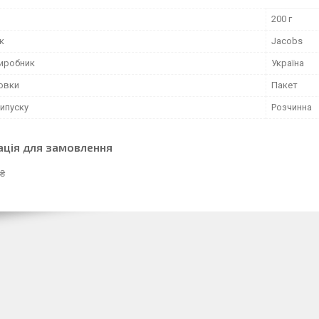
200 г
к
Jacobs
виробник
Україна
ковки
Пакет
ипуску
Розчинна
ація для замовлення
 ₴