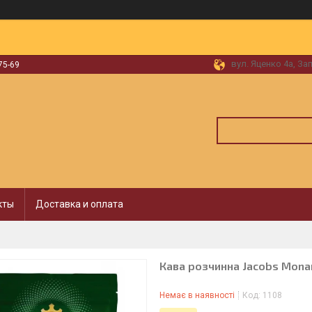
вул. Яценко 4а, За
75-69
кты
Доставка и оплата
Кава розчинна Jacobs Monar
Немає в наявності
Код:
1108