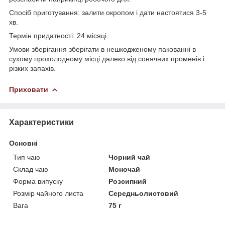
Спосіб приготування: залити окропом і дати настоятися 3-5
хв.
Термін придатності: 24 місяці.
Умови зберігання зберігати в нешкодженому пакованні в
сухому прохолодному місці далеко від сонячних променів і
різких запахів.
Приховати
Характеристики
Основні
Тип чаю
Чорний чай
Склад чаю
Моночай
Форма випуску
Розсипний
Розмір чайного листа
Середньолистовий
Вага
75 г