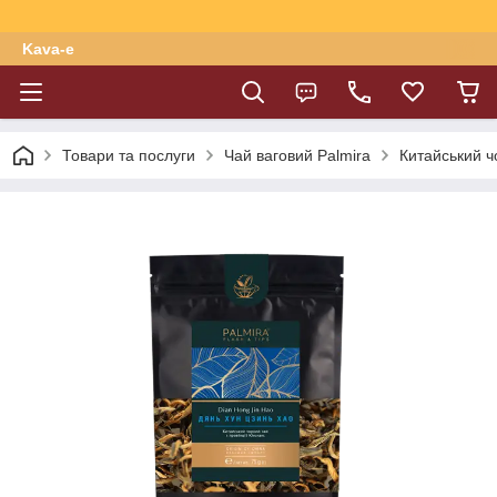
Kava-e
Товари та послуги
Чай ваговий Palmira
Китайський ч