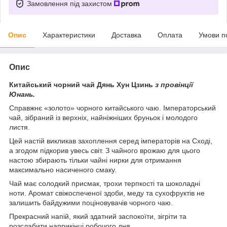
Замовлення під захистом
Опис
Характеристики
Доставка
Оплата
Умови п
Опис
Китайський чорний чай Дянь Хун Цзинь
з провінції
Юнань.
Справжнє «золото» чорного китайського чаю. Імператорський
чай, зібраний із верхніх, найніжніших бруньок і молодого
листя.
Цей настій викликав захоплення серед імператорів на Сході,
а згодом підкорив увесь світ. З чайного врожаю для цього
настою збирають тільки чайні нирки для отримання
максимально насиченого смаку.
Чай має солодкий присмак, трохи терпкості та шоколадні
ноти. Аромат свіжоспеченої здоби, меду та сухофруктів не
залишить байдужими поціновувачів чорного чаю.
Прекрасний напій, який здатний заспокоїти, зігріти та
розслабити наприкінці робочого дня.