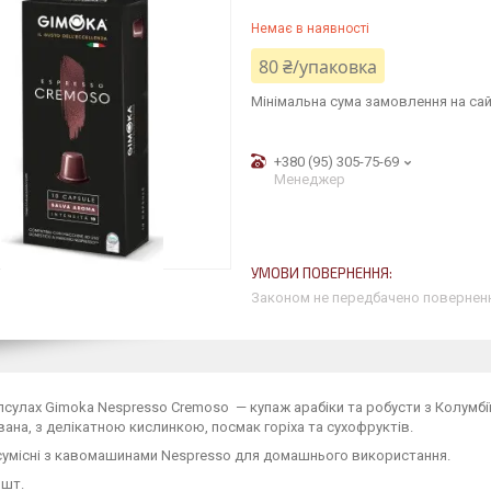
Немає в наявності
80 ₴/упаковка
Мінімальна сума замовлення на сай
+380 (95) 305-75-69
Менеджер
Законом не передбачено поверненн
псулах Gimoka Nespresso Cremoso — купаж арабіки та робусти з Колумбії,
ана, з делікатною кислинкою, посмак горіха та сухофруктів.
сумісні з кавомашинами Nespresso для домашнього використання.
 шт.