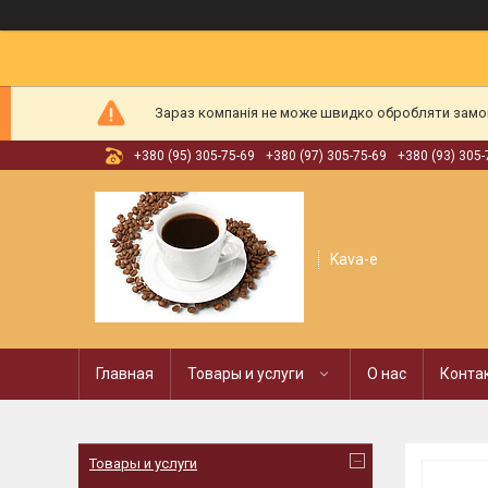
Зараз компанія не може швидко обробляти замовл
+380 (95) 305-75-69
+380 (97) 305-75-69
+380 (93) 305-
Kava-e
Главная
Товары и услуги
О нас
Конта
Товары и услуги