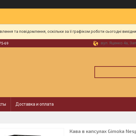
ення та повідомлення, оскільки за її графіком роботи сьогодні вихідн
вул. Яценко 4а, За
75-69
кты
Доставка и оплата
Кава в капсулах Gimoka Nes