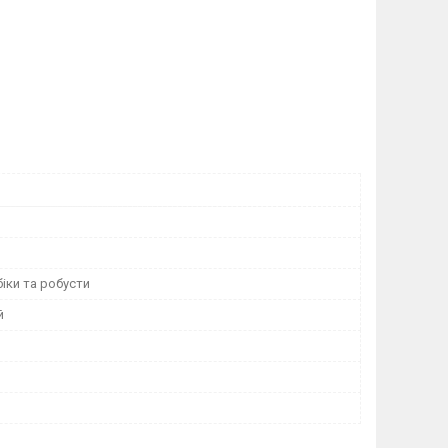
іки та робусти
й