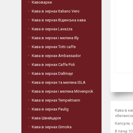
Кавоварки
Кава в зернах Italiano Vero
Кава в зернах Віденська кава
Кава в зернах Lavazza
Кава в зернах і мелена Illy
Кава в зернах Totti caffe
Кава в зернах Ambassador
Кава в зернах Caffe Poli
Кава в зернах Dallmayr
Кава в зернах та мелена ISLA
Кава в зернах і мелена Mövenpick
Кава в зернах Tempelmann
Кава в зернах Paulig
Кава в ка
збалансов
Кава Швейцарія
Капсули, 
Кава в зернах Gimoka
В пачці 10