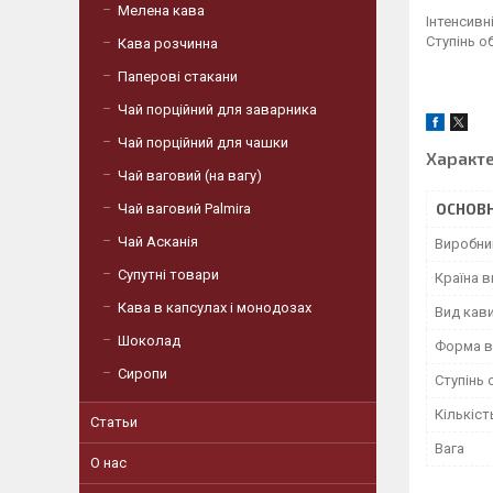
Мелена кава
Інтенсивн
Ступінь о
Кава розчинна
Паперові стакани
Чай порційний для заварника
Чай порційний для чашки
Характ
Чай ваговий (на вагу)
ОСНОВН
Чай ваговий Palmira
Чай Асканія
Виробни
Супутні товари
Країна 
Кава в капсулах і монодозах
Вид кав
Шоколад
Форма в
Сиропи
Ступінь
Кількіст
Статьи
Вага
О нас