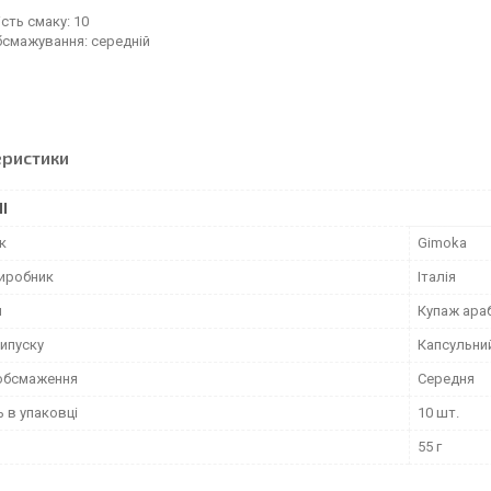
ість смаку: 10
бсмажування: середній
еристики
І
к
Gimoka
виробник
Італія
и
Купаж араб
ипуску
Капсульни
 обсмаження
Середня
ь в упаковці
10 шт.
55 г