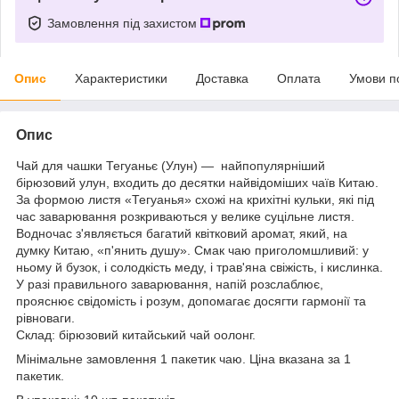
Замовлення під захистом
Опис
Характеристики
Доставка
Оплата
Умови п
Опис
Чай для чашки Тегуаньє (Улун) — найпопулярніший
бірюзовий улун, входить до десятки найвідоміших чаїв Китаю.
За формою листя «Тегуанья» схожі на крихітні кульки, які під
час заварювання розкриваються у велике суцільне листя.
Водночас з'являється багатий квітковий аромат, який, на
думку Китаю, «п'янить душу». Смак чаю приголомшливий: у
ньому й бузок, і солодкість меду, і трав'яна свіжість, і кислинка.
У разі правильного заварювання, напій розслаблює,
прояснює свідомість і розум, допомагає досягти гармонії та
рівноваги.
Склад: бірюзовий китайський чай оолонг.
Мінімальне замовлення 1 пакетик чаю. Ціна вказана за 1
пакетик.