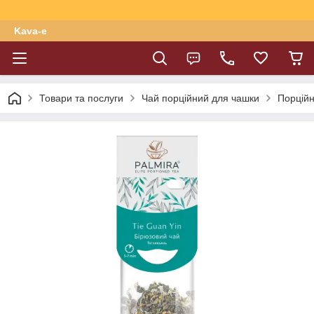
Kava-e
Товари та послуги
Чай порційний для чашки
Порційн