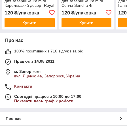
для заварника Palmira
для заварника Palmira
для 
Королівський десерт Royal
Сенча Sencha 4г
Ганп
Dessert 4,5 г
120
120
120
₴/упаковка
₴/упаковка
Купити
Купити
Про нас
100% позитивних з 716 відгуків за рік
Працює з 14.08.2011
м. Запоріжжя
вул. Яценко 4а, Запоріжжя, Україна
Контакти
Сьогодні працює з 10:00 до 17:00
Показати весь графік роботи
Про нас