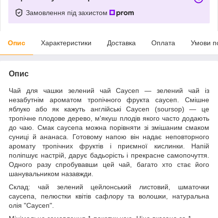
Замовлення під захистом
Опис
Характеристики
Доставка
Оплата
Умови п
Опис
Чай для чашки зелений чай Саусеп — зелений чай із
незабутнім ароматом тропічного фрукта саусеп. Смішне
яблуко або як кажуть англійські Саусеп (soursop) — це
тропічне плодове дерево, м'якуш плодів якого часто додають
до чаю. Смак саусепа можна порівняти зі змішаним смаком
суниці й ананаса. Готовому напою він надає неповторного
аромату тропічних фруктів і приємної кислинки. Напій
поліпшує настрій, дарує бадьорість і прекрасне самопочуття.
Одного разу спробувавши цей чай, багато хто стає його
шанувальником назавжди.
Склад: чай зелений цейлонський листовий, шматочки
саусепа, пелюстки квітів сафлору та волошки, натуральна
олія "Саусеп".