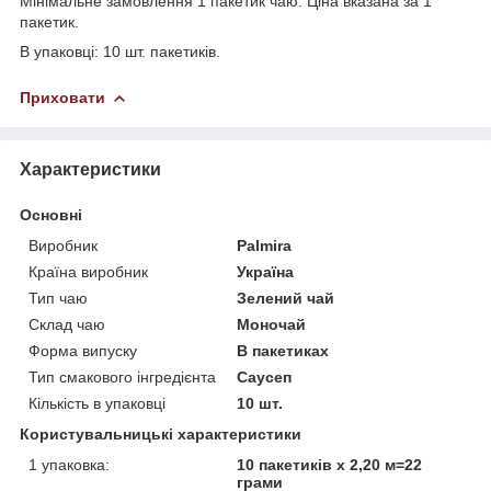
Мінімальне замовлення 1 пакетик чаю. Ціна вказана за 1
пакетик.
В упаковці: 10 шт. пакетиків.
Приховати
Характеристики
Основні
Виробник
Palmira
Країна виробник
Україна
Тип чаю
Зелений чай
Склад чаю
Моночай
Форма випуску
В пакетиках
Тип смакового інгредієнта
Саусеп
Кількість в упаковці
10 шт.
Користувальницькі характеристики
1 упаковка:
10 пакетиків х 2,20 м=22
грами