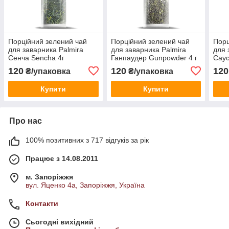
Порційний зелений чай
Порційний зелений чай
Порц
для заварника Palmira
для заварника Palmira
для 
Сенча Sencha 4г
Ганпаудер Gunpowder 4 г
Саус
120
120
120
₴/упаковка
₴/упаковка
Купити
Купити
Про нас
100% позитивних з 717 відгуків за рік
Працює з 14.08.2011
м. Запоріжжя
вул. Яценко 4а, Запоріжжя, Україна
Контакти
Сьогодні вихідний