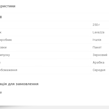
еристики
І
250 г
к
Lavazza
виробник
Італія
ковки
Пакет
ипуску
Зерновий
и
Арабіка
 обсмаження
Середня
ація для замовлення
 ₴