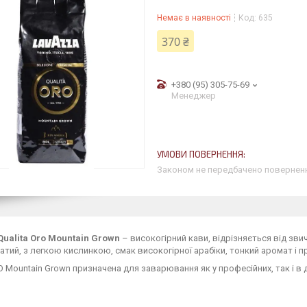
Немає в наявності
Код:
635
370 ₴
+380 (95) 305-75-69
Менеджер
Законом не передбачено поверненн
Qualita Oro
Mountain Grown
– високогірний кави, відрізняється від зв
тий, з легкою кислинкою, смак високогірної арабіки, тонкий аромат і 
 Mountain Grown призначена для заварювання як у професійних, так і в