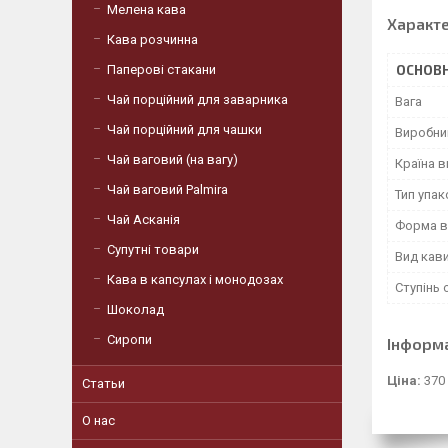
Мелена кава
Характ
Кава розчинна
Паперові стакани
ОСНОВН
Чай порційний для заварника
Вага
Чай порційний для чашки
Виробни
Чай ваговий (на вагу)
Країна 
Чай ваговий Palmira
Тип упа
Чай Асканія
Форма в
Супутні товари
Вид кав
Кава в капсулах і монодозах
Ступінь
Шоколад
Сиропи
Інформ
Ціна:
370
Статьи
О нас