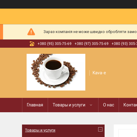
Зараз компанія не може швидко обробляти замовл
+380 (95) 305-75-69
+380 (97) 305-75-69
+380 (93) 305-
Kava-e
Главная
Товары и услуги
О нас
Конта
Товары и услуги