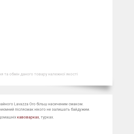
я та обмін даного товару належної якості
ичайного Lavazza Oro більш насиченим смаком.
приємний післясмак нікого не залишать байдужим.
 домашніх
кавоварках
, турках.