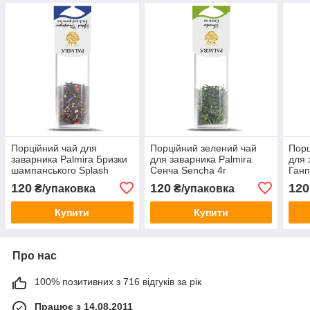
Порційний чай для
Порційний зелений чай
Порц
заварника Palmira Бризки
для заварника Palmira
для 
шампанського Splash
Сенча Sencha 4г
Ганп
Champange 4 г
120
120
120
₴/упаковка
₴/упаковка
Купити
Купити
Про нас
100% позитивних з 716 відгуків за рік
Працює з 14.08.2011