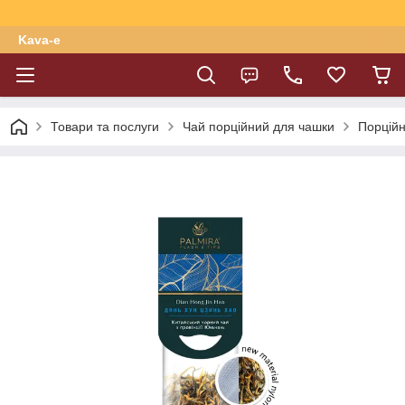
Kava-e
Товари та послуги
Чай порційний для чашки
Порційн