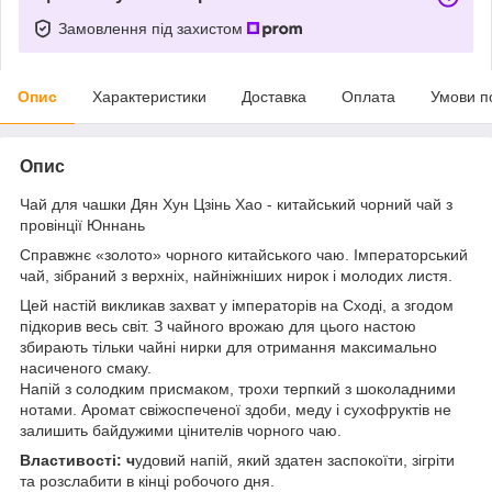
Замовлення під захистом
Опис
Характеристики
Доставка
Оплата
Умови п
Опис
Чай для чашки Дян Хун Цзінь Хао - китайський чорний чай з
провінції Юннань
Справжнє «золото» чорного китайського чаю. Імператорський
чай, зібраний з верхніх, найніжніших нирок і молодих листя.
Цей настій викликав захват у імператорів на Сході, а згодом
підкорив весь світ. З чайного врожаю для цього настою
збирають тільки чайні нирки для отримання максимально
насиченого смаку.
Напій з солодким присмаком, трохи терпкий з шоколадними
нотами. Аромат свіжоспеченої здоби, меду і сухофруктів не
залишить байдужими цінителів чорного чаю.
Властивості: ч
удовий напій, який здатен заспокоїти, зігріти
та розслабити в кінці робочого дня.