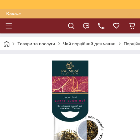
Kava-e
Товари та послуги
Чай порційний для чашки
Порційн