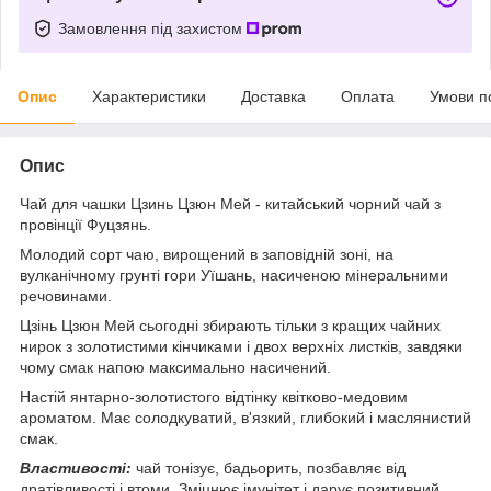
Замовлення під захистом
Опис
Характеристики
Доставка
Оплата
Умови п
Опис
Чай для чашки Цзинь Цзюн Мей - китайський чорний чай з
провінції Фуцзянь.
Молодий сорт чаю, вирощений в заповідній зоні, на
вулканічному грунті гори Уїшань, насиченою мінеральними
речовинами.
Цзінь Цзюн Мей сьогодні збирають тільки з кращих чайних
нирок з золотистими кінчиками і двох верхніх листків, завдяки
чому смак напою максимально насичений.
Настій янтарно-золотистого відтінку квітково-медовим
ароматом. Має солодкуватий, в'язкий, глибокий і маслянистий
смак.
Властивості:
чай тонізує, бадьорить, позбавляє від
дратівливості і втоми. Зміцнює імунітет і дарує позитивний