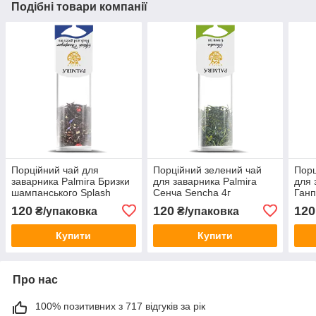
Подібні товари компанії
Порційний чай для
Порційний зелений чай
Порц
заварника Palmira Бризки
для заварника Palmira
для 
шампанського Splash
Сенча Sencha 4г
Ганп
Champange 4 г
120
120
120
₴/упаковка
₴/упаковка
Купити
Купити
Про нас
100% позитивних з 717 відгуків за рік