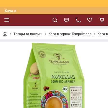
Kava-e
Товари та послуги
Кава в зернах Tempelmann
Кава в