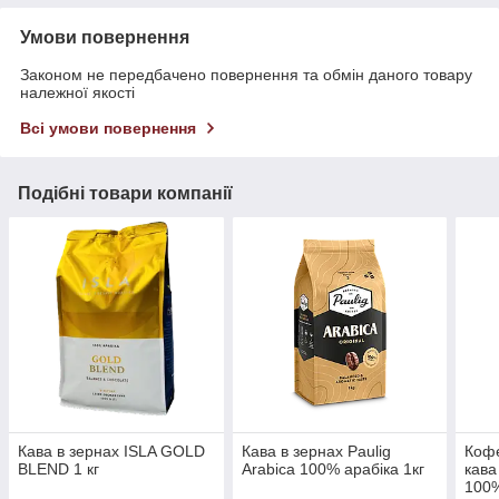
Умови повернення
Законом не передбачено повернення та обмін даного товару
належної якості
Всі умови повернення
Подібні товари компанії
Кава в зернах ISLA GOLD
Кава в зернах Paulig
Кофе
BLEND 1 кг
Arabica 100% арабіка 1кг
кава
100%