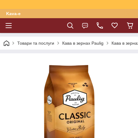
Kava-e
Товари та послуги
Кава в зернах Paulig
Кава в зернах