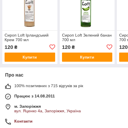
Сироп Loft Ірландський
Сироп Loft Зелений банан
Сиро
Крем 700 мл
700 мл
700 
120
120
120
₴
₴
Купити
Купити
Про нас
100% позитивних з 715 відгуків за рік
Працює з 14.08.2011
м. Запоріжжя
вул. Яценко 4а, Запоріжжя, Україна
Контакти