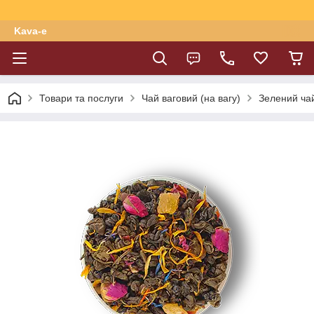
Kava-e
Товари та послуги
Чай ваговий (на вагу)
Зелений чай