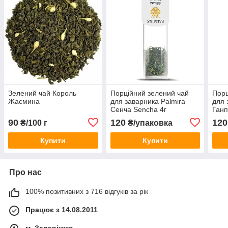
Зелений чай Король
Порційний зелений чай
Порц
Жасмина
для заварника Palmira
для 
Сенча Sencha 4г
Ганп
90
120
120
₴/100 г
₴/упаковка
Купити
Купити
Про нас
100% позитивних з 716 відгуків за рік
Працює з 14.08.2011
м. Запоріжжя