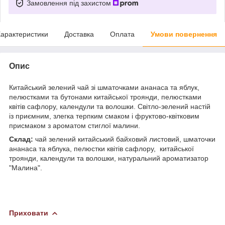
Замовлення під захистом
арактеристики
Доставка
Оплата
Умови повернення
Опис
Китайський зелений чай зі шматочками ананаса та яблук,
пелюстками та бутонами китайської троянди, пелюстками
квітів сафлору, календули та волошки. Світло-зелений настій
із приємним, злегка терпким смаком і фруктово-квітковим
присмаком з ароматом стиглої малини.
Склад:
чай зелений китайський байховий листовий, шматочки
ананаса та яблука, пелюстки квітів сафлору, китайської
троянди, календули та волошки, натуральний ароматизатор
"Малина".
Приховати