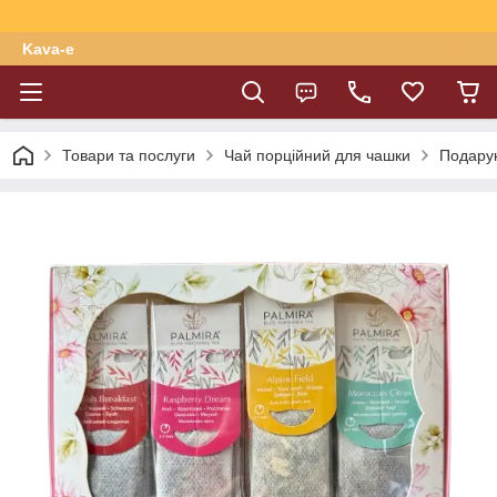
Kava-e
Товари та послуги
Чай порційний для чашки
Подарун