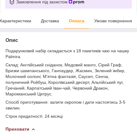
Замовлення під захистом
Характеристики
Доставка
Оплата
Умови повернення
Опис
Подарунковий набір складається з 18 пакетиків чаю на чашку
Palmira.
Склад: Англійський сніданок, Медовий манго, Сірий Граф,
Бризки шампанського, Ганпаудер, Жасмин, Зелений імбир,
Молочний оолонг, М'ятна фантазія, Саусеп, Сенча,
полуничний Ройбуш, Королівський десерт, Альпійський луг,
Гречаний, Карпатський Іван-чай, Червоний Дракон,
Марокканський Цитрус.
Спосіб приготування: залити окропом і дати настоятись 3-5
хвилин.
Строк придатності: 24 місяці
Приховати