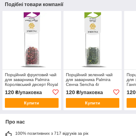
Подібні товари компанії
Порційний фруктовий чай
Порційний зелений чай
Порц
для заварника Palmira
для заварника Palmira
для 
Королівський десерт Royal
Сенча Sencha 4г
Ганп
Dessert 4,5 г
120
120
120
₴/упаковка
₴/упаковка
Купити
Купити
Про нас
100% позитивних з 717 відгуків за рік