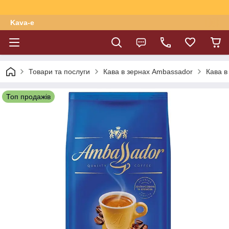
Kava-e
Товари та послуги
Кава в зернах Ambassador
Кава в
Топ продажів