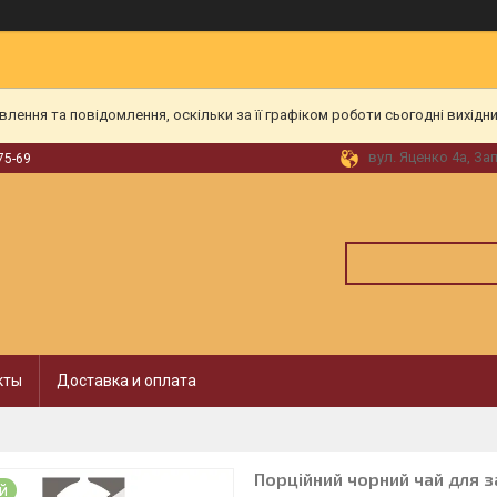
ення та повідомлення, оскільки за її графіком роботи сьогодні вихідн
вул. Яценко 4а, За
75-69
кты
Доставка и оплата
Порційний чорний чай для за
й