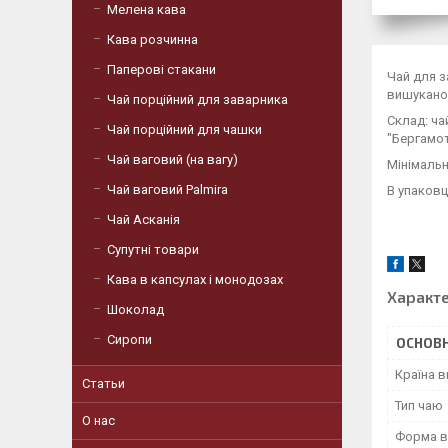
Мелена кава
Кава розчинна
Паперові стакани
Чай для з
вишуканог
Чай порційний для заварника
Склад: ча
Чай порційний для чашки
"Бергамот
Чай ваговий (на вагу)
Мінімальн
Чай ваговий Palmira
В упаковці
Чай Асканія
Супутні товари
Кава в капсулах і монодозах
Характ
Шоколад
Сиропи
ОСНОВН
Країна 
Статьи
Тип чаю
О нас
Форма в