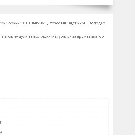
ий чорний чай із легким цитрусовим відтінком. Володар
вітів календули та волошки, натуральний ароматизатор
й
х