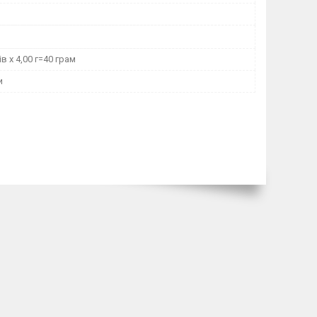
в х 4,00 г=40 грам
и