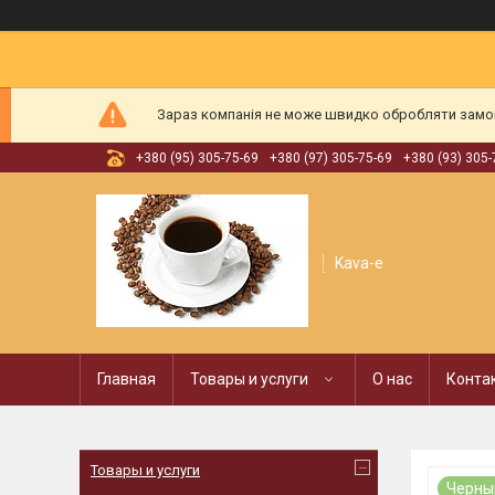
Зараз компанія не може швидко обробляти замовл
+380 (95) 305-75-69
+380 (97) 305-75-69
+380 (93) 305-
Kava-e
Главная
Товары и услуги
О нас
Конта
Товары и услуги
Черны