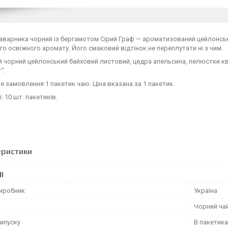
аварника чорний із бергамотом Сірий Граф — ароматизований цейлонськ
о освіжного аромату. Його смаковий відтінок не переплутати ні з чим.
й чорний цейлонський байховий листовий, цедра апельсина, пелюстки к
".
е замовлення 1 пакетик чаю. Ціна вказана за 1 пакетик.
: 10 шт. пакетиків.
еристики
І
виробник
Україна
Чорний ча
ипуску
В пакетика