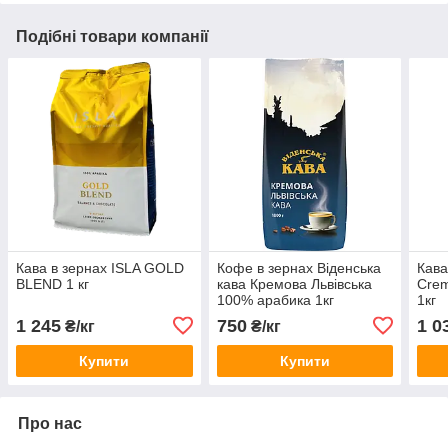
Подібні товари компанії
Кава в зернах ISLA GOLD
Кофе в зернах Віденська
Кава
BLEND 1 кг
кава Кремова Львівська
Crem
100% арабика 1кг
1кг
1 245
750
1 0
₴/кг
₴/кг
Купити
Купити
Про нас