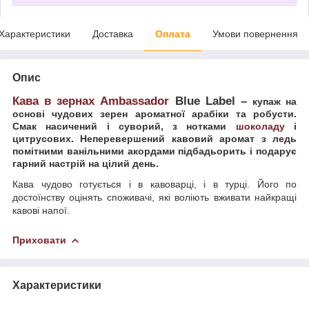
Характеристики
Доставка
Оплата
Умови повернення
Опис
Кава в зернах Ambassador
Blue Label
–
купаж на
основі чудових зерен ароматної арабіки та робусти.
Смак насичений і суворий, з нотками
шоколаду
і
цитрусових. Неперевершений кавовий аромат з ледь
помітними ванільними акордами підбадьорить і подарує
гарний настрій на цілий день.
Кава чудово готується і в кавоварці, і в турці. Його по
достоїнству оцінять споживачі, які воліють вживати найкращі
кавові напої.
Приховати
Характеристики