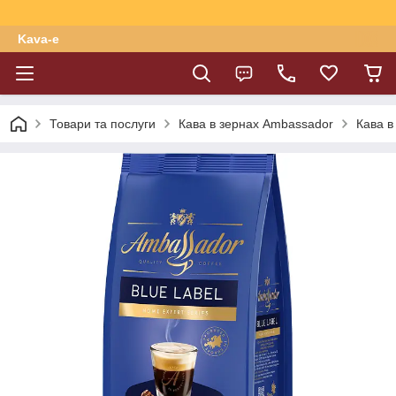
Kava-e
Товари та послуги
Кава в зернах Ambassador
Кава в