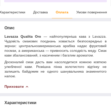
Характеристики
Доставка
Оплата
Умови повернення
Опис
Lavazza Qualita Oro
— найпопулярніша кава з Lavazza.
Чудовість смакових поєднань ховається безпосередньо в
зернах: центральноамериканська арабіка надає фруктовий
посмак, а американська — привносить солодкість меду. Смак
кави збалансований, з насиченим і багатим ароматом.
Досконалий смак дасть вам насолодитися кожною ковткою
улюбленої кави.
Розкішна пінка золотистого відтінку не
залишить байдужим не одного шанувальника знаменитого
напою.
Приховати
Характеристики