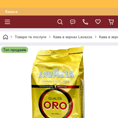
Kava-e
Товари та послуги
Кава в зернах Lavazza
Кава в зер
Топ продажів